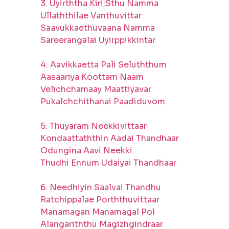
3. Uyirththa Kiri;Sthu Namma
Ullaththilae Vanthuvittar
Saavukkaethuvaana Namma
Sareerangalai Uyirppikkintar
4. Aavikkaetta Pali Seluththum
Aasaariya Koottam Naam
Velichchamaay Maattiyavar
Pukalchchithanai Paadiduvom
5. Thuyaram Neekkivittaar
Kondaattaththin Aadai Thandhaar
Odungina Aavi Neekki
Thudhi Ennum Udaiyai Thandhaar
6. Needhiyin Saalvai Thandhu
Ratchippalae Porththuvittaar
Manamagan Manamagal Pol
Alangariththu Magizhgindraar