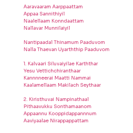
Aaravaaram Aarppaattam
Appaa Sannithiyil
Naalellaam Konndaattam
Nallavar Munnilaiyil
Nantipaadal Thinamum Paaduvom
Nalla Thaevan Uyarththip Paaduvom
1. Kalvaari Siluvaiyilae Karththar
Yesu Vettichchiranthaar
Kannnneerai Maatti Nammai
Kaalamellaam Makilach Seythaar
2. Kiristhuvai Nampinathaal
Pithaavukku Sonthamaanom
Appaannu Kooppidappannnum
Aaviyaalae Nirappappattam