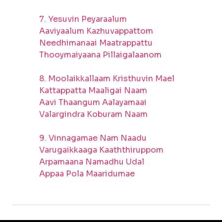
7. Yesuvin Peyaraalum
Aaviyaalum Kazhuvappattom
Needhimanaai Maatrappattu
Thooymaiyaana Pillaigalaanom
8. Moolaikkallaam Kristhuvin Mael
Kattappatta Maaligai Naam
Aavi Thaangum Aalayamaai
Valargindra Koburam Naam
9. Vinnagamae Nam Naadu
Varugaikkaaga Kaaththiruppom
Arpamaana Namadhu Udal
Appaa Pola Maaridumae