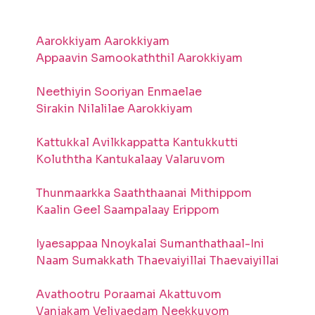
Aarokkiyam Aarokkiyam
Appaavin Samookaththil Aarokkiyam
Neethiyin Sooriyan Enmaelae
Sirakin Nilalilae Aarokkiyam
Kattukkal Avilkkappatta Kantukkutti
Koluththa Kantukalaay Valaruvom
Thunmaarkka Saaththaanai Mithippom
Kaalin Geel Saampalaay Erippom
Iyaesappaa Nnoykalai Sumanthathaal-Ini
Naam Sumakkath Thaevaiyillai Thaevaiyillai
Avathootru Poraamai Akattuvom
Vanjakam Velivaedam Neekkuvom