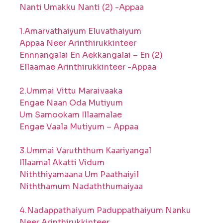
Nanti Umakku Nanti (2) -Appaa
1.Amarvathaiyum Eluvathaiyum
Appaa Neer Arinthirukkinteer
Ennnangalai En Aekkangalai – En (2)
Ellaamae Arinthirukkinteer -Appaa
2.Ummai Vittu Maraivaaka
Engae Naan Oda Mutiyum
Um Samookam Illaamalae
Engae Vaala Mutiyum – Appaa
3.Ummai Varuththum Kaariyangal
Illaamal Akatti Vidum
Niththiyamaana Um Paathaiyil
Niththamum Nadaththumaiyaa
4.Nadappathaiyum Paduppathaiyum Nanku
Neer Arinthirukkinteer