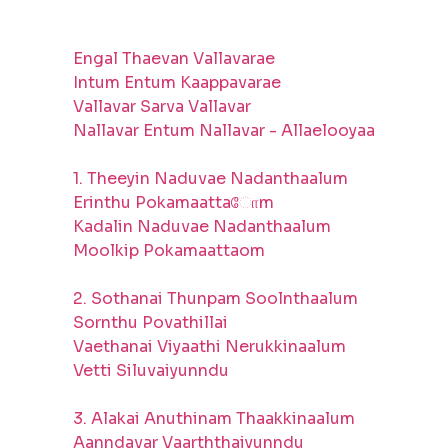
Engal Thaevan Vallavarae
Intum Entum Kaappavarae
Vallavar Sarva Vallavar
Nallavar Entum Nallavar - Allaelooyaa
1. Theeyin Naduvae Nadanthaalum
Erinthu Pokamaattaோm
Kadalin Naduvae Nadanthaalum
Moolkip Pokamaattaom
2. Sothanai Thunpam Soolnthaalum
Sornthu Povathillai
Vaethanai Viyaathi Nerukkinaalum
Vetti Siluvaiyunndu
3. Alakai Anuthinam Thaakkinaalum
Aanndavar Vaarththaiyunndu