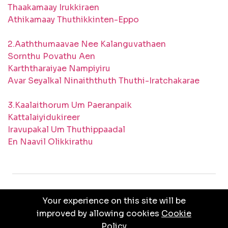
Thaakamaay Irukkiraen
Athikamaay Thuthikkinten-Eppo
2.Aaththumaavae Nee Kalanguvathaen
Sornthu Povathu Aen
Karththaraiyae Nampiyiru
Avar Seyalkal Ninaiththuth Thuthi-Iratchakarae
3.Kaalaithorum Um Paeranpaik
Kattalaiyidukireer
Iravupakal Um Thuthippaadal
En Naavil Olikkirathu
Your experience on this site will be
PRIVACY POLICY
TERMS & CONDITIONS
improved by allowing cookies
Cookie
Policy