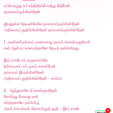
எப்பொழுது உம் சந்நிதியில் வந்து நிற்பேன்
தாகமாயிருக்கின்றேன்
ஜீவனுள்ள தேவன்மேலே தாகமாயிருக்கின்றேன்
அதிகமாய் துதிக்கின்றேன் தாகமாயிருக்கின்றேன்
1 , தண்ணீருக்காய் மானானது தாகம் கொள்வதுபோல்
என் ஆன்மா உம்மைத்தானே தேடித் தவிக்கிறது
இரட்சகரே உம் வருகையிலே
நிச்சயமாய் உம் முகம் காண்பேன்
தாகமாய் இருக்கின்றேன்
அதிகமாய் துதிக்கின்றேன் - எப்பொ
2 . ஆத்துமாவே நீ கலங்குவதேன்
சோர்ந்து போவது ஏன்
கர்த்தரையே நம்பியிரு
அவர் செயல்கள் நினைத்துத் துதி - இரட்சகரே
×