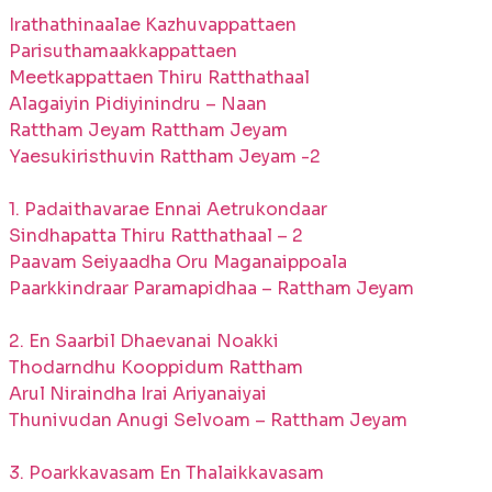
Irathathinaalae Kazhuvappattaen
Parisuthamaakkappattaen
Meetkappattaen Thiru Ratthathaal
Alagaiyin Pidiyinindru – Naan
Rattham Jeyam Rattham Jeyam
Yaesukiristhuvin Rattham Jeyam -2
1. Padaithavarae Ennai Aetrukondaar
Sindhapatta Thiru Ratthathaal – 2
Paavam Seiyaadha Oru Maganaippoala
Paarkkindraar Paramapidhaa – Rattham Jeyam
2. En Saarbil Dhaevanai Noakki
Thodarndhu Kooppidum Rattham
Arul Niraindha Irai Ariyanaiyai
Thunivudan Anugi Selvoam – Rattham Jeyam
3. Poarkkavasam En Thalaikkavasam