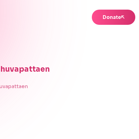
Donate
azhuvapattaen
zhuvapattaen