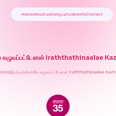
Home
About us
Song Lyrics
Events
Contact
ே கழுவப்பட்டேனன் Iraththathinaalae K
ics
இரத்தத்தினாலே கழுவப்பட்டேனன் Iraththathinaalae Ka