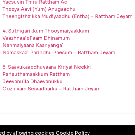
Yaesuvin Thiru Rattham Ae
Theeya Aavi (Yum) Anugaadhu
Theengizhaikka Mudiyaadhu (Entha) – Rattham Jeyam
4. Suthigarikkum Thooymaiyaakkum
Vaazhnaalellaam Dhinamum
Nanmaiyaana Kaariyangal
Namakkaai Parindhu Paesum – Rattham Jeyam
5. Saavukaaedhuvaana Kiriyai Neekki
Parisuthamaakkum Rattham
Jeevanulla Dhaevanukku
Oozhiyam Seivadharku – Rattham Jeyam
VACY POLICY
TERMS & CONDITIONS
ved by allowing cookies
Cookie Policy