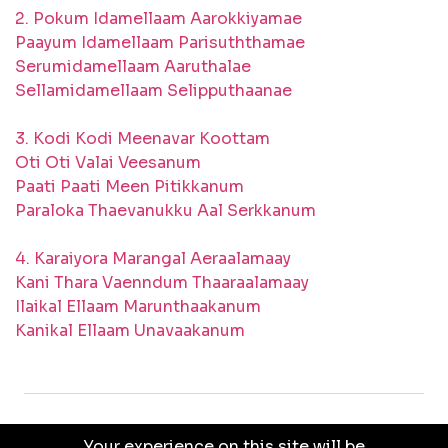
2. Pokum Idamellaam Aarokkiyamae
Paayum Idamellaam Parisuththamae
Serumidamellaam Aaruthalae
Sellamidamellaam Selipputhaanae
3. Kodi Kodi Meenavar Koottam
Oti Oti Valai Veesanum
Paati Paati Meen Pitikkanum
Paraloka Thaevanukku Aal Serkkanum
4. Karaiyora Marangal Aeraalamaay
Kani Thara Vaenndum Thaaraalamaay
Ilaikal Ellaam Marunthaakanum
Kanikal Ellaam Unavaakanum
Your experience on this site will be