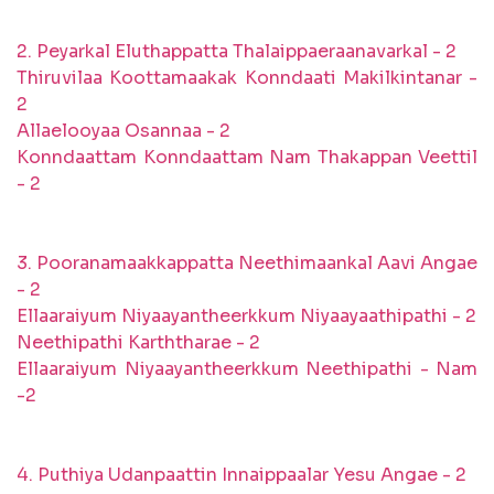
2. Peyarkal Eluthappatta Thalaippaeraanavarkal - 2
Thiruvilaa Koottamaakak Konndaati Makilkintanar -
2
Allaelooyaa Osannaa - 2
Konndaattam Konndaattam Nam Thakappan Veettil
- 2
3. Pooranamaakkappatta Neethimaankal Aavi Angae
- 2
Ellaaraiyum Niyaayantheerkkum Niyaayaathipathi - 2
Neethipathi Karththarae - 2
Ellaaraiyum Niyaayantheerkkum Neethipathi - Nam
-2
4. Puthiya Udanpaattin Innaippaalar Yesu Angae - 2