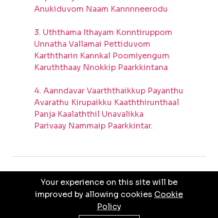
Anukiduvom Naam Kannnneerodu
3. Uththama Ithayam Konntiruppom
Unnatha Vallamai Pettiduvom
Karththarin Kannkal Poomiyengum
Karuththaay Nnokkip Paarkkintana
4. Aanndavar Vaarththaikkup Payanthu
Avarathu Kirupaikku Kaaththirunthaal
Panja Kaalaththil Unavalikka
Parivaay Nammaip Paarkkintar.
Your experience on this site will be
PRIVACY POLICY
TERMS & CONDITIONS
improved by allowing cookies
Cookie
Policy
© ALL RIGHTS RESERVED BY
JEBATHOTTAM