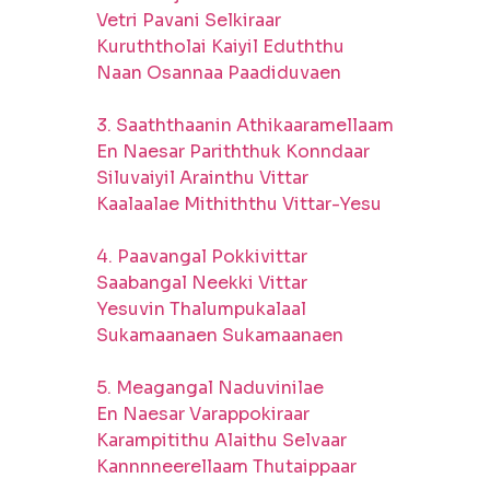
Vetri Pavani Selkiraar
Kuruththolai Kaiyil Eduththu
Naan Osannaa Paadiduvaen
3. Saaththaanin Athikaaramellaam
En Naesar Pariththuk Konndaar
Siluvaiyil Arainthu Vittar
Kaalaalae Mithiththu Vittar-Yesu
4. Paavangal Pokkivittar
Saabangal Neekki Vittar
Yesuvin Thalumpukalaal
Sukamaanaen Sukamaanaen
5. Meagangal Naduvinilae
En Naesar Varappokiraar
Karampitithu Alaithu Selvaar
Kannnneerellaam Thutaippaar