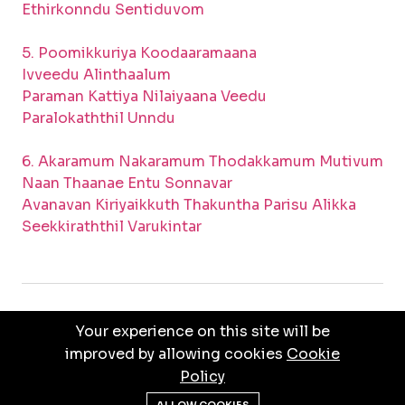
Ethirkonndu Sentiduvom
5. Poomikkuriya Koodaaramaana
Ivveedu Alinthaalum
Paraman Kattiya Nilaiyaana Veedu
Paralokaththil Unndu
6. Akaramum Nakaramum Thodakkamum Mutivum
Naan Thaanae Entu Sonnavar
Avanavan Kiriyaikkuth Thakuntha Parisu Alikka
Seekkiraththil Varukintar
Your experience on this site will be
PRIVACY POLICY
TERMS & CONDITIONS
improved by allowing cookies
Cookie
Policy
© ALL RIGHTS RESERVED BY
JEBATHOTTAM