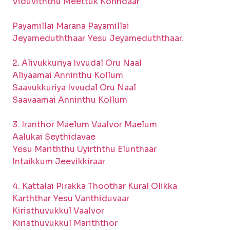
Viduviththu Meettuk Konndaar
Payamillai Marana Payamillai
Jeyameduththaar Yesu Jeyameduththaar.
2. Alivukkuriya Ivvudal Oru Naal
Aliyaamai Anninthu Kollum
Saavukkuriya Ivvudal Oru Naal
Saavaamai Anninthu Kollum
3. Iranthor Maelum Vaalvor Maelum
Aalukai Seythidavae
Yesu Mariththu Uyirththu Elunthaar
Intaikkum Jeevikkiraar
4. Kattalai Pirakka Thoothar Kural Olikka
Karththar Yesu Vanthiduvaar
Kiristhuvukkul Vaalvor
Kiristhuvukkul Mariththor