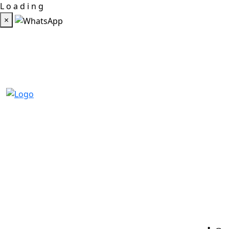
L
o
a
d
i
n
g
×