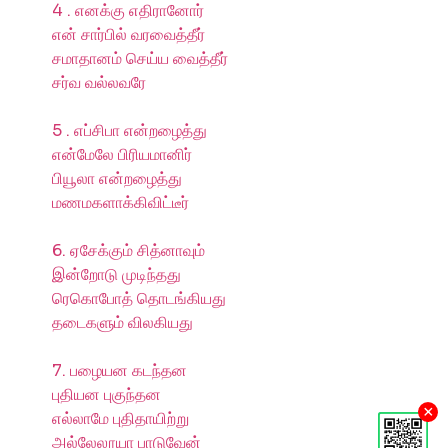
4 . எனக்கு எதிரானோர்
என் சார்பில் வரவைத்தீர்
சமாதானம் செய்ய வைத்தீர்
சர்வ வல்லவரே
5 . எப்சிபா என்றழைத்து
என்மேலே பிரியமானிர்
பியூலா என்றழைத்து
மணமகளாக்கிவிட்டீர்
6. ஏசேக்கும் சித்னாவும்
இன்றோடு முடிந்தது
ரெகொபோத் தொடங்கியது
தடைகளும் விலகியது
7. பழையன கடந்தன
புதியன புகுந்தன
×
எல்லாமே புதிதாயிற்று
அல்லேலூயா பாடுவேன்