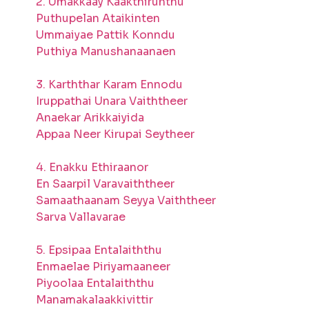
2. Umakkaay Kaakthirunthu
Puthupelan Ataikinten
Ummaiyae Pattik Konndu
Puthiya Manushanaanaen
3. Karththar Karam Ennodu
Iruppathai Unara Vaiththeer
Anaekar Arikkaiyida
Appaa Neer Kirupai Seytheer
4. Enakku Ethiraanor
En Saarpil Varavaiththeer
Samaathaanam Seyya Vaiththeer
Sarva Vallavarae
5. Epsipaa Entalaiththu
Enmaelae Piriyamaaneer
Piyoolaa Entalaiththu
Manamakalaakkivittir