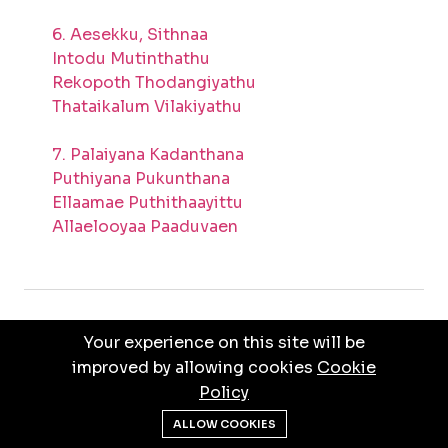
6. Aesekku, Sithnaa
Intodu Mutinthathu
Rekopoth Thodangiyathu
Thataikalum Vilakiyathu
7. Palaiyana Kadanthana
Puthiyana Pukunthana
Ellaamae Puthithaayittu
Allaelooyaa Paaduvaen
Your experience on this site will be
PRIVACY POLICY
TERMS & CONDITIONS
improved by allowing cookies
Cookie
Policy
© ALL RIGHTS RESERVED BY
JEBATHOTTAM
ALLOW COOKIES