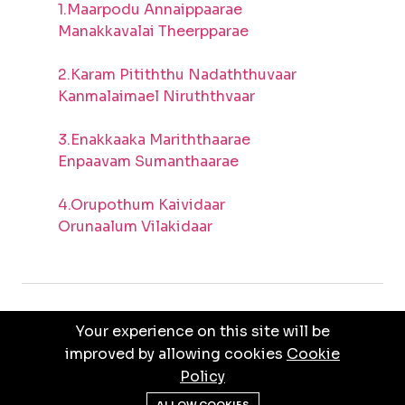
1.Maarpodu Annaippaarae
Manakkavalai Theerpparae
2.Karam Pitiththu Nadaththuvaar
Kanmalaimael Niruththvaar
3.Enakkaaka Mariththaarae
Enpaavam Sumanthaarae
4.Orupothum Kaividaar
Orunaalum Vilakidaar
Your experience on this site will be
PRIVACY POLICY
TERMS & CONDITIONS
improved by allowing cookies
Cookie
Policy
© ALL RIGHTS RESERVED BY
JEBATHOTTAM