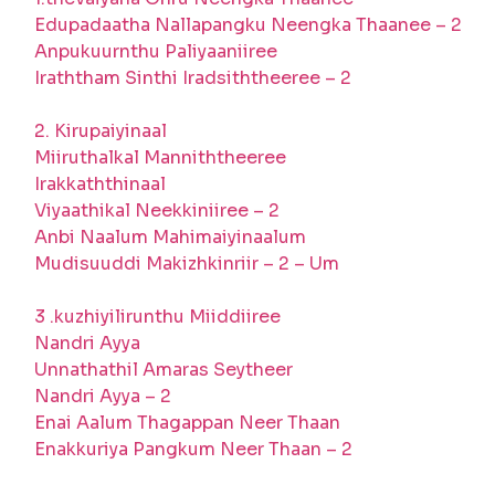
Edupadaatha Nallapangku Neengka Thaanee – 2
Anpukuurnthu Paliyaaniiree
Iraththam Sinthi Iradsiththeeree – 2
2. Kirupaiyinaal
Miiruthalkal Manniththeeree
Irakkaththinaal
Viyaathikal Neekkiniiree – 2
Anbi Naalum Mahimaiyinaalum
Mudisuuddi Makizhkinriir – 2 – Um
3 .kuzhiyilirunthu Miiddiiree
Nandri Ayya
Unnathathil Amaras Seytheer
Nandri Ayya – 2
Enai Aalum Thagappan Neer Thaan
Enakkuriya Pangkum Neer Thaan – 2