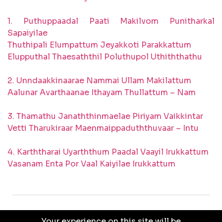
1. Puthuppaadal Paati Makilvom Punitharkal
Sapaiyilae
Thuthipali Elumpattum Jeyakkoti Parakkattum
Elupputhal Thaesaththil Poluthupol Uthiththathu
2. Unndaakkinaarae Nammai Ullam Makilattum
Aalunar Avarthaanae Ithayam Thullattum – Nam
3. Thamathu Janaththinmaelae Piriyam Vaikkintar
Vetti Tharukiraar Maenmaippaduththuvaar – Intu
4. Karththarai Uyarththum Paadal Vaayil Irukkattum
Vasanam Enta Por Vaal Kaiyilae Irukkattum
Your experience on this site will be