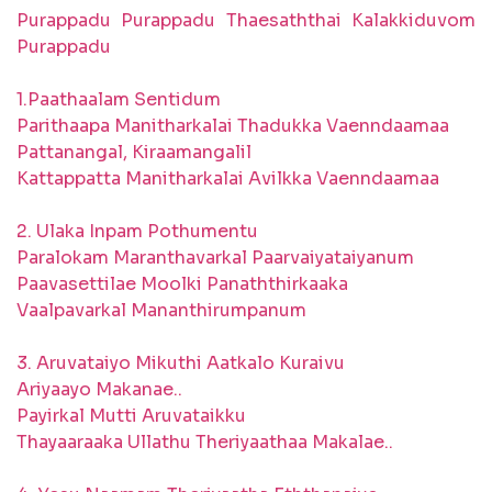
Purappadu Purappadu Thaesaththai Kalakkiduvom
Purappadu
1.Paathaalam Sentidum
Parithaapa Manitharkalai Thadukka Vaenndaamaa
Pattanangal, Kiraamangalil
Kattappatta Manitharkalai Avilkka Vaenndaamaa
2. Ulaka Inpam Pothumentu
Paralokam Maranthavarkal Paarvaiyataiyanum
Paavasettilae Moolki Panaththirkaaka
Vaalpavarkal Mananthirumpanum
3. Aruvataiyo Mikuthi Aatkalo Kuraivu
Ariyaayo Makanae..
Payirkal Mutti Aruvataikku
Thayaaraaka Ullathu Theriyaathaa Makalae..