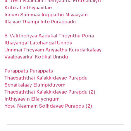
4. Yesu Naamam Theriyaatha Eththanaiyo
Kotikal Inthiyaavilae
Innum Summaa Iruppathu Niyaayam
Illaiyae Thampi Inte Purappadu
5. Valitheriyaa Aadukal Thoynthu Pona
Ithayangal Latchangal Unndu
Unnmai Theyvam Ariyaathu Kurudarkalaay
Vaalpavarkal Kotikal Unndu
Purappatu Purappatu
Thaesaththai Kalakkidavae Purapdu
Senaikalaay Elumpiduvom
Thaesaththai Kalakkidavae Purapdu (2)
Inthiyaavin Ellaiyengum
Yesu Naamam Sollidavae Purapdu (2)