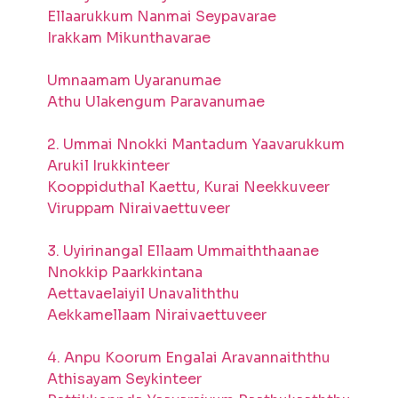
Ellaarukkum Nanmai Seypavarae
Irakkam Mikunthavarae
Umnaamam Uyaranumae
Athu Ulakengum Paravanumae
2. Ummai Nnokki Mantadum Yaavarukkum
Arukil Irukkinteer
Kooppiduthal Kaettu, Kurai Neekkuveer
Viruppam Niraivaettuveer
3. Uyirinangal Ellaam Ummaiththaanae
Nnokkip Paarkkintana
Aettavaelaiyil Unavaliththu
Aekkamellaam Niraivaettuveer
4. Anpu Koorum Engalai Aravannaiththu
Athisayam Seykinteer