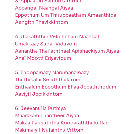
3. Appaa Un Samookaththin
Appangal Naangal Aiyaa
Eppothum Um Thiruppaatham Amaanthida
Aengith Thavikkintom
4. Ulakaththin Velichcham Naangal
Umakkaay Sudar Viduvom
Aanantha Thailaththaal Apishaekiyum Aiyaa
Anal Mootti Eriyavidum
5. Thoopamaay Narumanamaay
Thuthikalai Seluththukirom
Enthaalum Eppothum Ellaa Jepaththodum
Aaviyil Jepikkintom
6. Jeevanulla Puthiya
Maarkkam Thantheer Aiyaa
Makaa Parisuththa Koodaraththirkullae
Makimaiyil Nulainthu Vittom