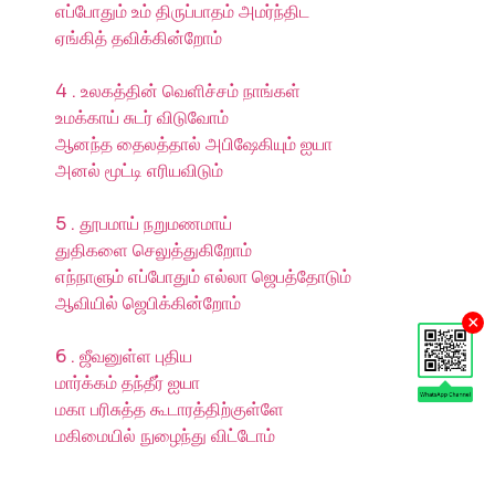
எப்போதும் உம் திருப்பாதம் அமர்ந்திட
ஏங்கித் தவிக்கின்றோம்
4 . உலகத்தின் வெளிச்சம் நாங்கள்
உமக்காய் சுடர் விடுவோம்
ஆனந்த தைலத்தால் அபிஷேகியும் ஐயா
அனல் மூட்டி எரியவிடும்
5 . தூபமாய் நறுமணமாய்
துதிகளை செலுத்துகிறோம்
எந்நாளும் எப்போதும் எல்லா ஜெபத்தோடும்
ஆவியில் ஜெபிக்கின்றோம்
×
6 . ஜீவனுள்ள புதிய
மார்க்கம் தந்தீர் ஐயா
மகா பரிசுத்த கூடாரத்திற்குள்ளே
மகிமையில் நுழைந்து விட்டோம்