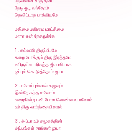
தேவனின் சந்நிதியே
தேடி ஓடி வந்தோம்
தெவிட்டாத பாக்கியமே
மகிமை மகிமை மாட்சிமை
மாறா என் நேசருக்கே
1 . கல்வாரி திருப்பீடமே
கறை போக்கும் திரு இரத்தமே
உயிருள்ள பரிசுத்த ஜீவபலியாக
ஒப்புக் கொடுத்தோம் ஐயா
2 . ஈசோப்புல்லால் கழுவும்
இன்றே சுத்தமாவோம்
உறைகின்ற பனி போல வெண்மையாவோம்
உம் திரு வார்த்தையினால்
3 . அப்பா உம் சமூகத்தின்
அப்பங்கள் நாங்கள் ஐயா