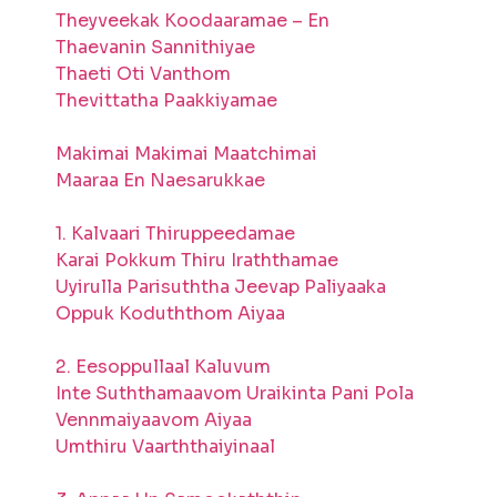
Theyveekak Koodaaramae – En
Thaevanin Sannithiyae
Thaeti Oti Vanthom
Thevittatha Paakkiyamae
Makimai Makimai Maatchimai
Maaraa En Naesarukkae
1. Kalvaari Thiruppeedamae
Karai Pokkum Thiru Iraththamae
Uyirulla Parisuththa Jeevap Paliyaaka
Oppuk Koduththom Aiyaa
2. Eesoppullaal Kaluvum
Inte Suththamaavom Uraikinta Pani Pola
Vennmaiyaavom Aiyaa
Umthiru Vaarththaiyinaal