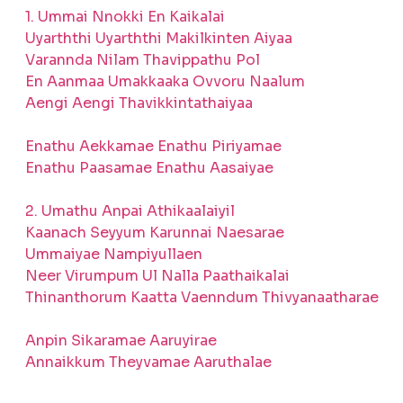
1. Ummai Nnokki En Kaikalai
Uyarththi Uyarththi Makilkinten Aiyaa
Varannda Nilam Thavippathu Pol
En Aanmaa Umakkaaka Ovvoru Naalum
Aengi Aengi Thavikkintathaiyaa
Enathu Aekkamae Enathu Piriyamae
Enathu Paasamae Enathu Aasaiyae
2. Umathu Anpai Athikaalaiyil
Kaanach Seyyum Karunnai Naesarae
Ummaiyae Nampiyullaen
Neer Virumpum Ul Nalla Paathaikalai
Thinanthorum Kaatta Vaenndum Thivyanaatharae
Anpin Sikaramae Aaruyirae
Annaikkum Theyvamae Aaruthalae