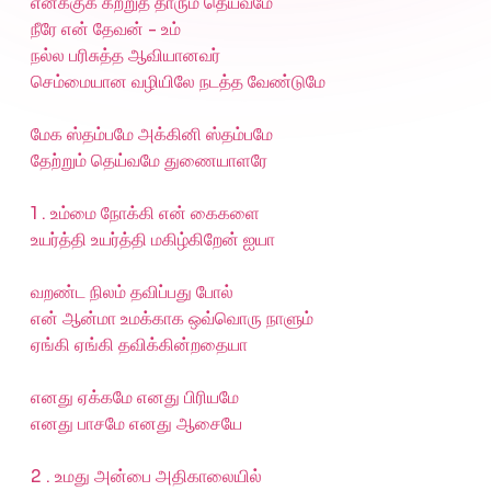
எனக்குக் கற்றுத் தாரும் தெய்வமே
நீரே என் தேவன் - உம்
நல்ல பரிசுத்த ஆவியானவர்
செம்மையான வழியிலே நடத்த வேண்டுமே
மேக ஸ்தம்பமே அக்கினி ஸ்தம்பமே
தேற்றும் தெய்வமே துணையாளரே
1 . உம்மை நோக்கி என் கைகளை
உயர்த்தி உயர்த்தி மகிழ்கிறேன் ஐயா
வறண்ட நிலம் தவிப்பது போல்
என் ஆன்மா உமக்காக ஒவ்வொரு நாளும்
ஏங்கி ஏங்கி தவிக்கின்றதையா
எனது ஏக்கமே எனது பிரியமே
எனது பாசமே எனது ஆசையே
2 . உமது அன்பை அதிகாலையில்