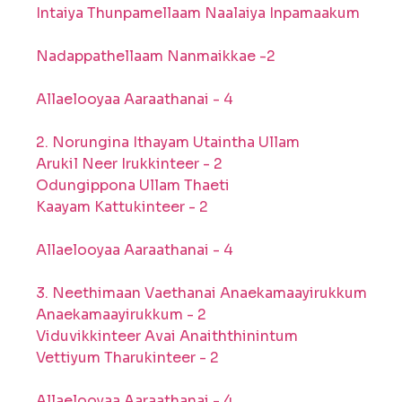
Intaiya Thunpamellaam Naalaiya Inpamaakum
Nadappathellaam Nanmaikkae -2
Allaelooyaa Aaraathanai - 4
2. Norungina Ithayam Utaintha Ullam
Arukil Neer Irukkinteer - 2
Odungippona Ullam Thaeti
Kaayam Kattukinteer - 2
Allaelooyaa Aaraathanai - 4
3. Neethimaan Vaethanai Anaekamaayirukkum
Anaekamaayirukkum - 2
Viduvikkinteer Avai Anaiththinintum
Vettiyum Tharukinteer - 2
Allaelooyaa Aaraathanai - 4