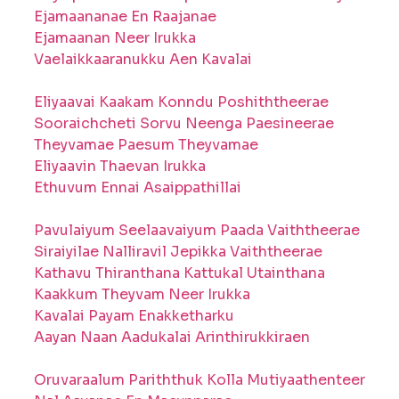
Ejamaananae En Raajanae
Ejamaanan Neer Irukka
Vaelaikkaaranukku Aen Kavalai
Eliyaavai Kaakam Konndu Poshiththeerae
Sooraichcheti Sorvu Neenga Paesineerae
Theyvamae Paesum Theyvamae
Eliyaavin Thaevan Irukka
Ethuvum Ennai Asaippathillai
Pavulaiyum Seelaavaiyum Paada Vaiththeerae
Siraiyilae Nalliravil Jepikka Vaiththeerae
Kathavu Thiranthana Kattukal Utainthana
Kaakkum Theyvam Neer Irukka
Kavalai Payam Enakketharku
Aayan Naan Aadukalai Arinthirukkiraen
Oruvaraalum Pariththuk Kolla Mutiyaathenteer