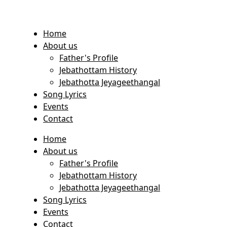
Home
About us
Father's Profile
Jebathottam History
Jebathotta Jeyageethangal
Song Lyrics
Events
Contact
Home
About us
Father's Profile
Jebathottam History
Jebathotta Jeyageethangal
Song Lyrics
Events
Contact