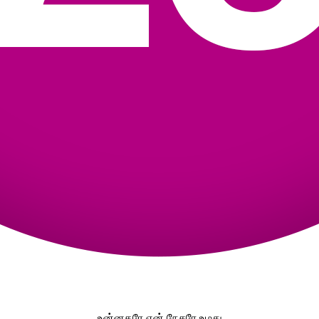
உன்னதரே என் நேசரே உமது