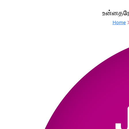
உன்னதரே
Home