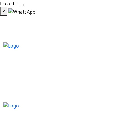
L
o
a
d
i
n
g
×