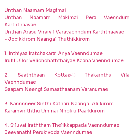
Unthan Naamam Magimai
Unthan Naamam Makimai Pera Vaenndum
Karththaavae
Unthan Arasu Viraivil Varavaenndum Karththaavae
- Jepikkirom Naangal Thuthikkirom
1. Inthiyaa Iratchakarai Ariya Vaenndumae
Irulil Ullor Velichchaththaiyae Kaana Vaenndumae
2. Saaththaan Kottaை Thakarnthu Vila
Vaenndumae
Saapam Neengi Samaathaanam Varanumae
3. Kannnneer Sinthi Kathari Naangal Alukirom
Karamviriththu Ummai Nnokki Paarkkirom
4. Siluvai Iraththam Thelikkappada Vaenndumae
Jeevanathi Perukiyoda Vaenndumae