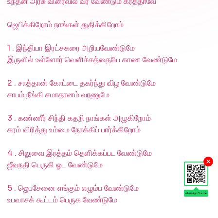
உந்தன் அரசு விரைவில் வர வேண்டும் கர்த்தாவே
ஜெபிக்கிறோம் நாங்கள் துதிக்கிறோம்
1 . இந்தியா இரட்சகரை அறியவேண்டுமே
இருளில் உள்ளோர் வெளிச்சத்தையே காண வேண்டுமே
2 . சாத்தான் கோட்டை தகர்ந்து விழ வேண்டுமே
சாபம் நீங்கி சமாதானம் வரணுமே
3 . கண்ணீர் சிந்தி கதறி நாங்கள் அழுகிறோம்
கரம் விரித்து உம்மை நோக்கிப் பார்க்கிறோம்
4 . சிலுவை இரத்தம் தெளிக்கப்பட வேண்டுமே
×
ஜீவநதி பெருகி ஓட வேண்டுமே
5 . ஜெபசேனை எங்கும் எழும்ப வேண்டுமே
உபவாசக் கூட்டம் பெருக வேண்டுமே