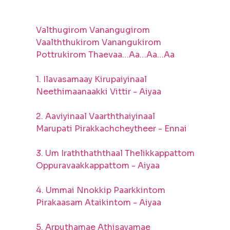
Valthugirom Vanangugirom
Vaalththukirom Vanangukirom
Pottrukirom Thaevaa…Aa…Aa…Aa
1. Ilavasamaay Kirupaiyinaal
Neethimaanaakki Vittir - Aiyaa
2. Aaviyinaal Vaarththaiyinaal
Marupati Pirakkachcheytheer - Ennai
3. Um Iraththaththaal Thelikkappattom
Oppuravaakkappattom - Aiyaa
4. Ummai Nnokkip Paarkkintom
Pirakaasam Ataikintom - Aiyaa
5. Arputhamae Athisayamae