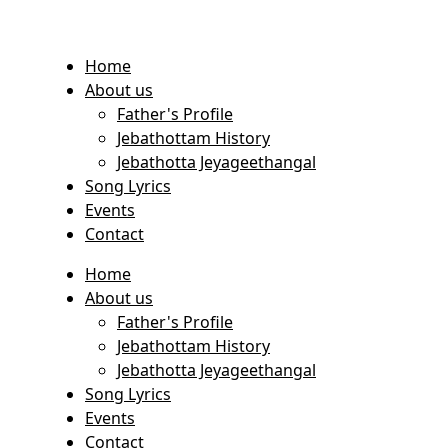
Home
About us
Father's Profile
Jebathottam History
Jebathotta Jeyageethangal
Song Lyrics
Events
Contact
Home
About us
Father's Profile
Jebathottam History
Jebathotta Jeyageethangal
Song Lyrics
Events
Contact