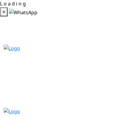
L
o
a
d
i
n
g
×