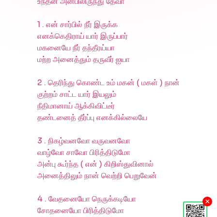
உந்தன் அன்பிலிருந்து தேவா
1 . என் சார்பில் நீர் இருக்க
எனக்கெதிராய் யார் இருப்பார்
மகனையே நீர் தந்தீரய்யா
மற்ற அனைத்தும் தருவீர் ஐயா
2 . தெரிந்து கொண்ட உம் மகன் ( மகள் ) நான்
குற்றம் சாட்ட யார் இயலும்
நீதிமானாய் ஆக்கிவிட்டீர்
தண்டனைத் தீர்ப்பு எனக்கில்லையே
3 . நிகழ்வனவோ வருவனவோ
வாழ்வோ சாவோ பிரித்திடுமோ
அன்பு கூர்ந்த ( என் ) கிறிஸ்துவினால்
அனைத்திலும் நான் வெற்றி பெறுவேன்
4 . வேதனையோ நெருக்கடியோ
×
சோதனையோ பிரித்திடுமோ