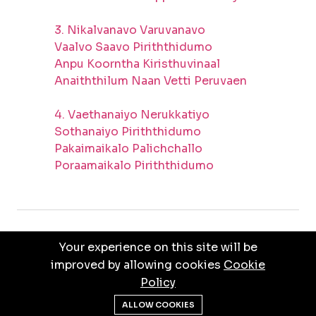
3. Nikalvanavo Varuvanavo
Vaalvo Saavo Piriththidumo
Anpu Koorntha Kiristhuvinaal
Anaiththilum Naan Vetti Peruvaen
4. Vaethanaiyo Nerukkatiyo
Sothanaiyo Piriththidumo
Pakaimaikalo Palichchallo
Poraamaikalo Piriththidumo
Your experience on this site will be
PRIVACY POLICY
TERMS & CONDITIONS
improved by allowing cookies
Cookie
Policy
© ALL RIGHTS RESERVED BY
JEBATHOTTAM
ALLOW COOKIES