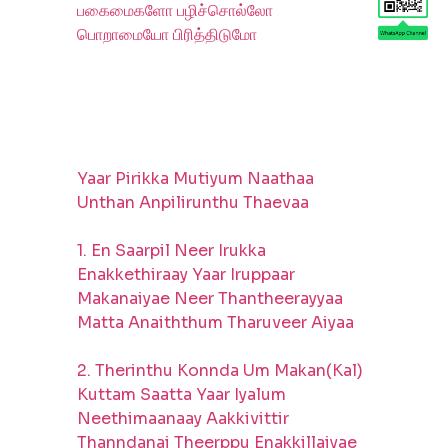
பகைமைகளோ பழிச்சொல்லோ
பொறாமையோ பிரித்திடுமோ
Yaar Pirikka Mutiyum Naathaa
Unthan Anpilirunthu Thaevaa
1. En Saarpil Neer Irukka
Enakkethiraay Yaar Iruppaar
Makanaiyae Neer Thantheerayyaa
Matta Anaiththum Tharuveer Aiyaa
2. Therinthu Konnda Um Makan(Kal)
Kuttam Saatta Yaar Iyalum
Neethimaanaay Aakkivittir
Thanndanai Theerppu Enakkillaiyae