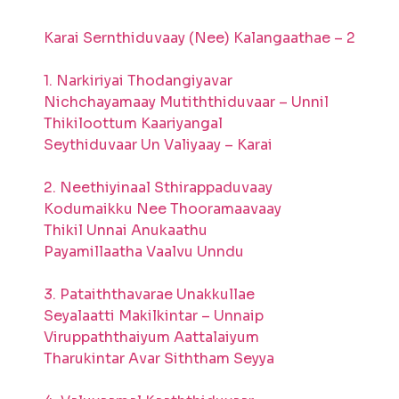
Karai Sernthiduvaay (Nee) Kalangaathae – 2
1. Narkiriyai Thodangiyavar
Nichchayamaay Mutiththiduvaar – Unnil
Thikiloottum Kaariyangal
Seythiduvaar Un Valiyaay – Karai
2. Neethiyinaal Sthirappaduvaay
Kodumaikku Nee Thooramaavaay
Thikil Unnai Anukaathu
Payamillaatha Vaalvu Unndu
3. Pataiththavarae Unakkullae
Seyalaatti Makilkintar – Unnaip
Viruppaththaiyum Aattalaiyum
Tharukintar Avar Siththam Seyya