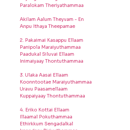
Paralokam Theriyathammaa
Akilam Aalum Theyvam - En
Anpu Ithaya Theepamae
2. Pakaimai Kasappu Ellaam
Panipola Maraiyuthammaa
Paadukal Siluvai Ellaam
Inimaiyaay Thontuthammaa
3. Ulaka Aasai Ellaam
Koonntootae Maraiyuthammaa
Uravu Paasamellaam
Kuppaiyaay Thontuthammaa
4. Eriko Kottai Ellaam
Illaamal Pokuthammaa
Ethirkkum Sengadalkal