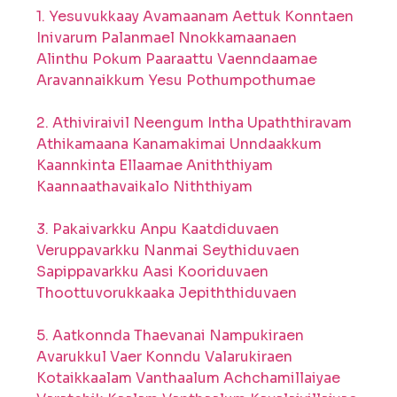
1. Yesuvukkaay Avamaanam Aettuk Konntaen
Inivarum Palanmael Nnokkamaanaen
Alinthu Pokum Paaraattu Vaenndaamae
Aravannaikkum Yesu Pothumpothumae
2. Athiviraivil Neengum Intha Upaththiravam
Athikamaana Kanamakimai Unndaakkum
Kaannkinta Ellaamae Aniththiyam
Kaannaathavaikalo Niththiyam
3. Pakaivarkku Anpu Kaatdiduvaen
Veruppavarkku Nanmai Seythiduvaen
Sapippavarkku Aasi Kooriduvaen
Thoottuvorukkaaka Jepiththiduvaen
5. Aatkonnda Thaevanai Nampukiraen
Avarukkul Vaer Konndu Valarukiraen
Kotaikkaalam Vanthaalum Achchamillaiyae