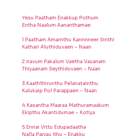
Yesu Paatham Enakkup Pothum
Entha Naalum Aananthamae
1.Paatham Amarnthu Kannnneer Sinthi
Kathari Aluthiduvaen – Naan
2.Iravum Pakalum Vaetha Vasanam
Thiyaanam Seythiduvaen – Naan
3.Kaaththirunthu Pelanatainthu
Kalukaip Pol Parappaen – Naan
4.Kasantha Maaraa Mathuramaakum
Ekipthu Akantidumae – Kotiya
5.Ennai Vittu Edupadaatha
Nalla Pangu Ithu – Enakku